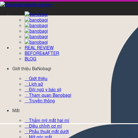
REAL REVIEW
BEFORE&AFTER
BLOG
Giới thiệu BaNobagi
ㆍGiới thiệu
ㆍLịch sử
ㆍĐội ngũ y bác sỹ
ㆍTham quan Banobagi
ㆍTruyền thông
Mắt
ㆍThẩm mỹ mắt hai mí
ㆍĐiều chỉnh cơ mí
ㆍPhẫu thuật mắt dưới
ㆍMở góc mắt