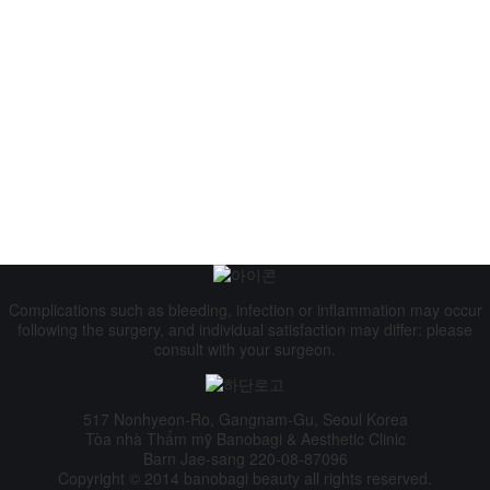
Complications such as bleeding, infection or inflammation may occur
following the surgery, and individual satisfaction may differ: please
consult with your surgeon.
517 Nonhyeon-Ro, Gangnam-Gu, Seoul Korea
Tòa nhà Thẩm mỹ Banobagi & Aesthetic Clinic
Barn Jae-sang 220-08-87096
Copyright © 2014 banobagi beauty all rights reserved.