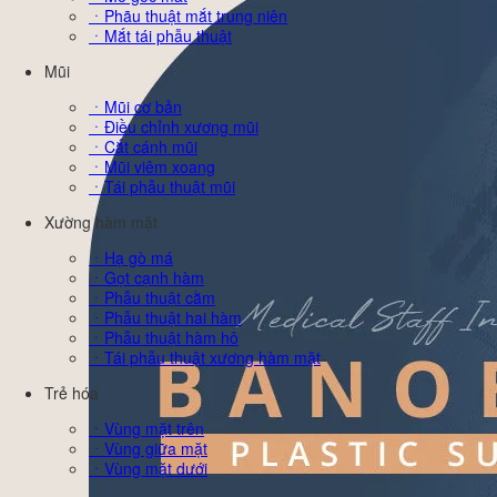
ㆍPhãu thuật mắt trung niên
ㆍMắt tái phẫu thuật
Mũi
ㆍMũi cơ bản
ㆍĐiều chỉnh xương mũi
ㆍCắt cánh mũi
ㆍMũi viêm xoang
ㆍTái phẫu thuật mũi
Xường hàm mặt
ㆍHạ gò má
ㆍGọt cạnh hàm
ㆍPhẫu thuật cằm
ㆍPhẫu thuật hai hàm
ㆍPhẫu thuật hàm hô
ㆍTái phẫu thuật xương hàm mặt
Trẻ hóa
ㆍVùng mặt trên
ㆍVùng giữa mặt
ㆍVùng mặt dưới