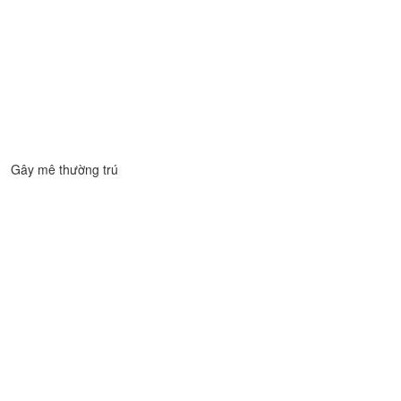
DR.Eon Ju Park
Gây mê thường trú