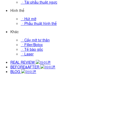
ㆍTái phẫu thuật ngực
Hình thể
ㆍHút mỡ
DR.Minji Yun
ㆍPhẫu thuật hình thể
Khác
ㆍCấy mỡ tự thân
ㆍFiller/Botox
ㆍTế bào gốc
ㆍLaser
REAL REVIEW
BEFORE&AFTER
BLOG
DR.Kwon Heeyeon
DR.Jaebeom Seo