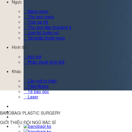
Ngực
ㆍNâng ngực
ㆍThu gọn ngực
ㆍTreo sa trễ
ㆍThu gọn đầu ti/quầng ti
ㆍLoại bỏ tuyến vú
ㆍTái phẫu thuật ngực
Hình thể
ㆍHút mỡ
ㆍPhẫu thuật hình thể
Khác
ㆍCấy mỡ tự thân
ㆍFiller/Botox
ㆍTế bào gốc
ㆍLaser
BANOBAGI PLASTIC SURGERY
GIỚI THIỆU ĐỘI NGŨ BÁC SĨ