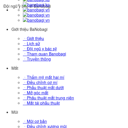
Đội ngũ y bác sĩ Banobagi
Giới thiệu BaNobagi
ㆍGiới thiệu
ㆍLịch sử
ㆍĐội ngũ y bác sỹ
ㆍTham quan Banobagi
ㆍTruyền thông
Mắt
ㆍThẩm mỹ mắt hai mí
ㆍĐiều chỉnh cơ mí
ㆍPhẫu thuật mắt dưới
ㆍMở góc mắt
ㆍPhãu thuật mắt trung niên
DR.Jaesang Barn
DR.Changhyun Oh
ㆍMắt tái phẫu thuật
Mũi
ㆍMũi cơ bản
ㆍĐiều chỉnh xương mũi