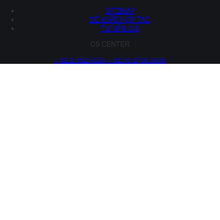
SITEMAP
ĐỀ XUẤT HỢP TÁC
TƯ VẤN GIÁ
CS CENTER
+ 82.2.552.6636
+ 82.10.8708.6508