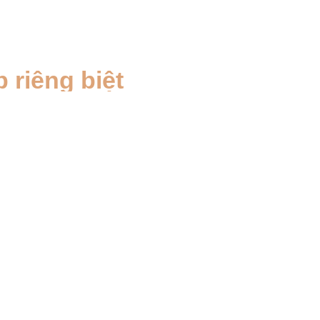
 riêng biệt
 đoán chính xác
 đội ngũ bác sĩ
àu kinh nghiệm
Barn Jaesang, Oh Changhyun
Năm 2000
Mắt, Mũi, Xương hàm, Trẻ hóa, Thẩm mỹ ngực,
Thẩm mỹ cơ thể