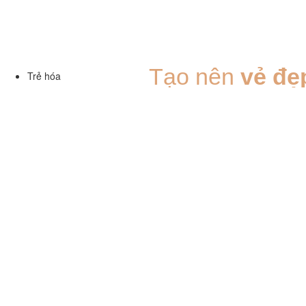
Tạo nên
vẻ đẹp
Trẻ hóa
bằng sự
chuẩn
và
kĩ thuật
của
chuyên khoa gi
Ngực
Bác sĩ viện trưởng
Thành lập
Lĩnh vực chủ yếu