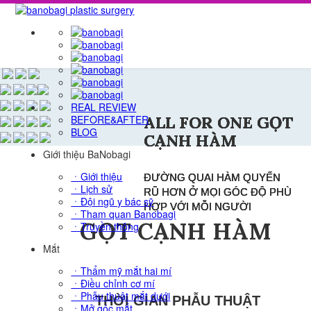
REAL REVIEW
BEFORE&AFTER
BLOG
Giới thiệu BaNobagi
ㆍGiới thiệu
ㆍLịch sử
ㆍĐội ngũ y bác sỹ
ㆍTham quan Banobagi
ㆍTruyền thông
ALL FOR ONE GỌT
ALL FOR ONE GỌT
ALL FOR ONE GỌT
ALL FOR ONE GỌT
Mắt
CẠNH HÀM
CẠNH HÀM
CẠNH HÀM
CẠNH HÀM
ㆍThẩm mỹ mắt hai mí
ㆍĐiều chỉnh cơ mí
ㆍPhẫu thuật mắt dưới
ĐƯỜNG QUAI HÀM QUYẾN
ĐƯỜNG QUAI HÀM QUYẾN
ĐƯỜNG QUAI HÀM QUYẾN
ĐƯỜNG QUAI HÀM QUYẾN
ㆍMở góc mắt