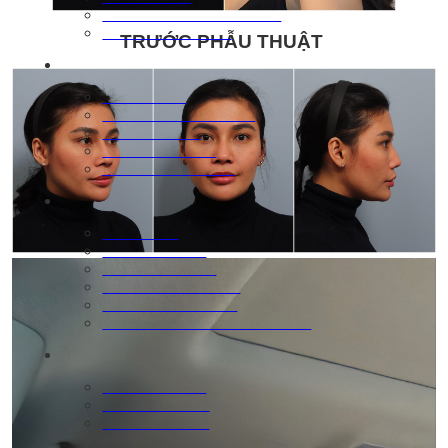
ㆍPhãu thuật mắt trung niên
ㆍMắt tái phẫu thuật
TRƯỚC PHẪU THUẬT
Mũi
ㆍMũi cơ bản
ㆍĐiều chỉnh xương mũi
ㆍCắt cánh mũi
ㆍMũi viêm xoang
ㆍTái phẫu thuật mũi
Xường hàm mặt
ㆍHạ gò má
ㆍGọt cạnh hàm
ㆍPhẫu thuật cằm
ㆍPhẫu thuật hai hàm
ㆍPhẫu thuật hàm hô
ㆍTái phẫu thuật xương hàm mặt
Trẻ hóa
ㆍVùng mặt trên
ㆍVùng giữa mặt
ㆍVùng mặt dưới