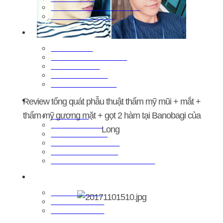
ㆍPhãu thuật mắt trung niên
ㆍMắt tái phẫu thuật
Mũi
ㆍMũi cơ bản
ㆍĐiều chỉnh xương mũi
ㆍCắt cánh mũi
ㆍMũi viêm xoang
ㆍTái phẫu thuật mũi
Xường hàm mặt
Review tổng quát phẫu thuật thẩm mỹ mũi + mắt +
ㆍHạ gò má
thẩm mỹ gương mặt + gọt 2 hàm tại Banobagi của
ㆍGọt cạnh hàm
Long
ㆍPhẫu thuật cằm
ㆍPhẫu thuật hai hàm
ㆍPhẫu thuật hàm hô
ㆍTái phẫu thuật xương hàm mặt
Trẻ hóa
ㆍVùng mặt trên
ㆍVùng giữa mặt
ㆍVùng mặt dưới