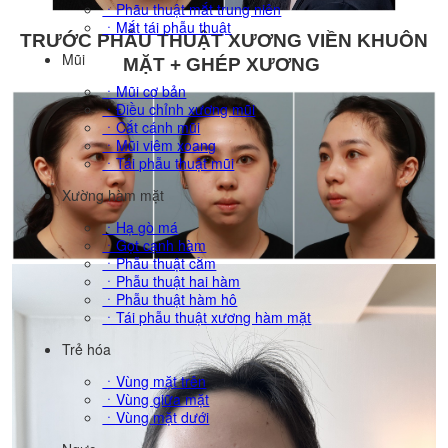
ㆍPhãu thuật mắt trung niên
ㆍMắt tái phẫu thuật
TRƯỚC PHẪU THUẬT XƯƠNG VIỀN KHUÔN
Mũi
MẶT + GHÉP XƯƠNG
ㆍMũi cơ bản
ㆍĐiều chỉnh xương mũi
ㆍCắt cánh mũi
ㆍMũi viêm xoang
ㆍTái phẫu thuật mũi
Xường hàm mặt
ㆍHạ gò má
ㆍGọt cạnh hàm
ㆍPhẫu thuật cằm
ㆍPhẫu thuật hai hàm
ㆍPhẫu thuật hàm hô
ㆍTái phẫu thuật xương hàm mặt
Trẻ hóa
ㆍVùng mặt trên
ㆍVùng giữa mặt
ㆍVùng mặt dưới